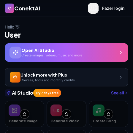
ConektAI
🇺🇸
Fazer login
C
Hello 👋
User
Open AI Studio
Create images, videos, music and more
Unlock more with Plus
Courses, tools and monthly credits
AI Studio
See all
Try 7 days free
Generate Image
Generate Video
Create Song