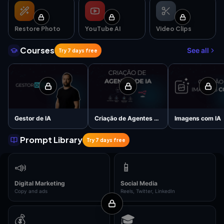
Restore Photo
YouTube AI
Video Clips
Courses
See all
Try 7 days free
Gestor de IA
Criação de Agentes de IA
Imagens com IA
Prompt Library
Try 7 days free
📣
📱
Digital Marketing
Social Media
Copy and ads
Reels, Twitter, LinkedIn
💰
🎓